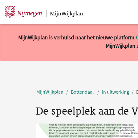
MijnWijkplan
Sla navigatie over
MijnWijkplan is verhuisd naar het nieuwe platform
MijnWijkplan s
MijnWijkplan
Bottendaal
In uitwerking
De speelplek aan de 