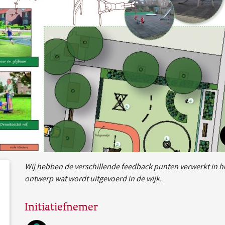
Wij hebben de verschillende feedback punten verwerkt in he
dersteund
acties
ontwerp wat wordt uitgevoerd in de wijk.
Initiatiefnemer