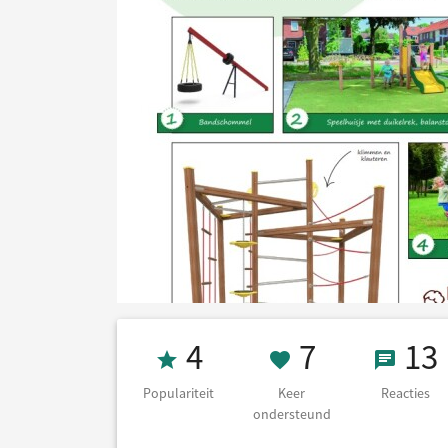
Populariteit 4
7 Keer on
13 Re
4
7
13
Populariteit
Keer
Reacties
ondersteund