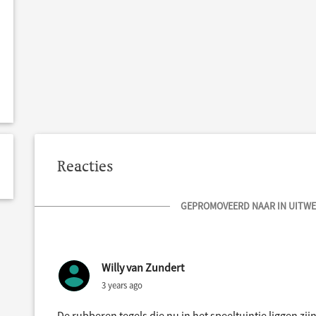
Reacties
GEPROMOVEERD NAAR IN UITWER
Willy van Zundert
3 years ago
De rubberen tegels die nu in het speeltuintje liggen zi