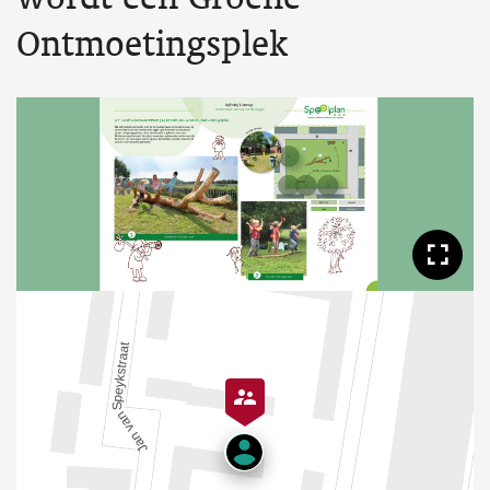
Ontmoetingsplek
Too