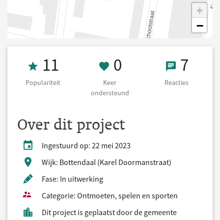
+
−
Populariteit 11
0 Keer onderst
7 React
11
0
7
Populariteit
Keer
Reacties
ondersteund
Over dit project
Ingestuurd op: 22 mei 2023
Wijk: Bottendaal (Karel Doormanstraat)
Fase: In uitwerking
Categorie: Ontmoeten, spelen en sporten
Dit project is geplaatst door de gemeente