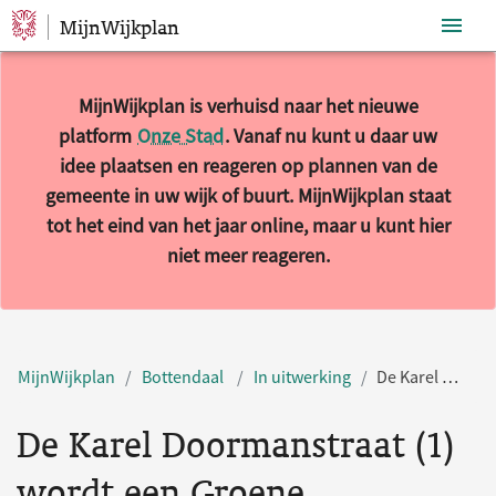
MijnWijkplan
Sla navigatie over
MijnWijkplan is verhuisd naar het nieuwe
platform
Onze Stad
. Vanaf nu kunt u daar uw
idee plaatsen en reageren op plannen van de
gemeente in uw wijk of buurt. MijnWijkplan staat
tot het eind van het jaar online, maar u kunt hier
niet meer reageren.
MijnWijkplan
Bottendaal
In uitwerking
De Karel Doormanstraat (1) wordt een Groene Ontmoetingsplek
De Karel Doormanstraat (1)
wordt een Groene