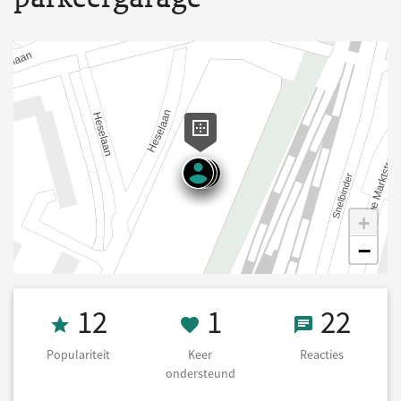
+
−
Populariteit 12
1 Keer onderst
22 React
12
1
22
Populariteit
Keer
Reacties
ondersteund