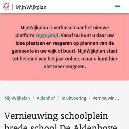
MijnWijkplan
Sla navigatie over
MijnWijkplan is verhuisd naar het nieuwe
platform
Onze Stad
. Vanaf nu kunt u daar uw
idee plaatsen en reageren op plannen van de
gemeente in uw wijk of buurt. MijnWijkplan staat
tot het eind van het jaar online, maar u kunt hier
niet meer reageren.
MijnWijkplan
Aldenhof
In uitvoering
Vernieuwing schoolplein brede school De Aldenhove
Vernieuwing schoolplein
brede school De Aldenhove