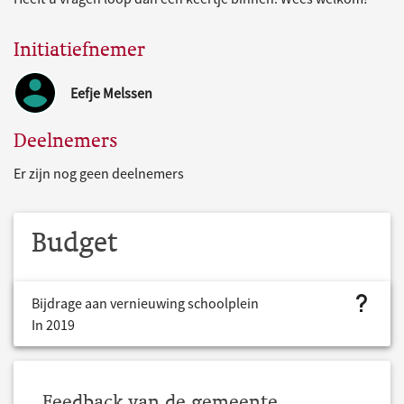
Initiatiefnemer
Eefje Melssen
Deelnemers
Er zijn nog geen deelnemers
Budget
project.bud
Bijdrage aan vernieuwing schoolplein
In 2019
Feedback van de gemeente