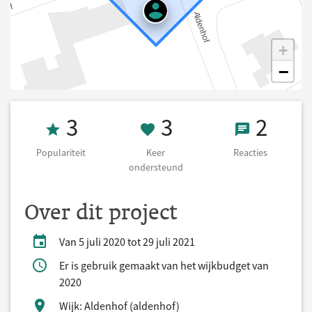
+
−
Populariteit 3
3 Keer onderst
2 React
3
3
2
Populariteit
Keer
Reacties
ondersteund
Over dit project
Van 5 juli 2020 tot 29 juli 2021
Er is gebruik gemaakt van het wijkbudget van
2020
Wijk: Aldenhof (aldenhof)