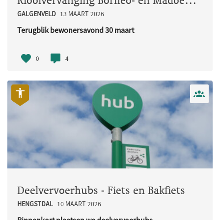
Rioolvervanging Borneo- en Madoerastraat
GALGENVELD
13 MAART 2026
Terugblik bewonersavond 30 maart
Op maandag 30 maart organiseerden w..
0
4
Deelvervoerhubs - Fiets en Bakfiets
HENGSTDAL
10 MAART 2026