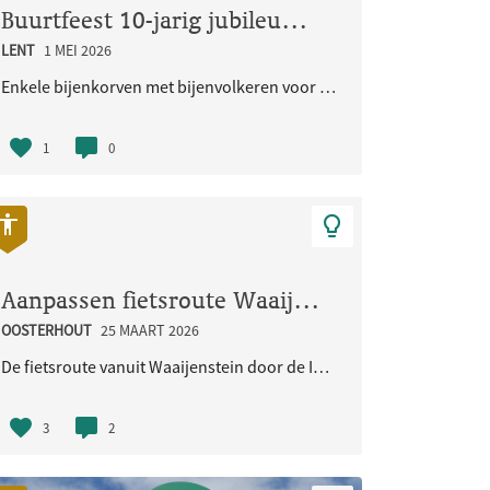
Buurtfeest 10-jarig jubileum Woongemeenschap Eikpunt
LENT
1 MEI 2026
 in de Burchtstraat in N..
Enkele bijenkorven met bijenvolkeren voor de in sept. 2026 jubilerende Ecologische Woongemeenschap..
1
0
Aanpassen fietsroute Waaijenstein - Imbrexstraat - Terralaan inclusief oversteek busbaan
OOSTERHOUT
25 MAART 2026
De fietsroute vanuit Waaijenstein door de Imbrexstraat naar de Terralaan/busbaan is onduidelijk en..
3
2