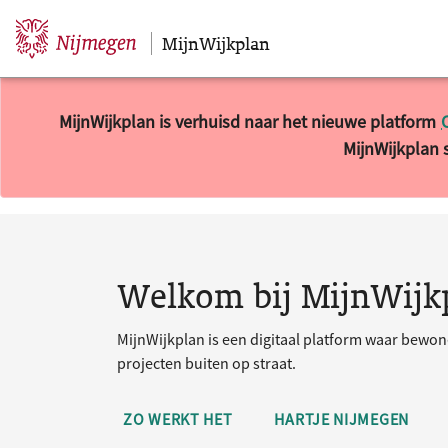
MijnWijkplan
Sla navigatie over
MijnWijkplan is verhuisd naar het nieuwe platform
MijnWijkplan s
10 resultaten gevonden.
Welkom bij MijnWijk
MijnWijkplan is een digitaal platform waar bewo
projecten buiten op straat.
ZO WERKT HET
HARTJE NIJMEGEN