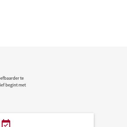
efbaarder te
tief begint met