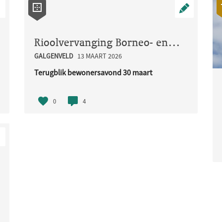
Rioolvervanging Borneo- en Madoerastraat
GALGENVELD
13 MAART 2026
r een jeu de boulesbaan, dit zou een mooie plek ..
Terugblik bewonersavond 30 maart
Op maandag 30 maart organiseerden w..
0
4