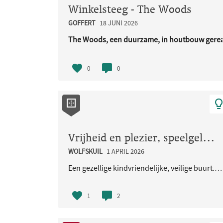
Winkelsteeg - The Woods
GOFFERT
18 JUNI 2026
The Woods, een duurzame, in houtbouw gerea
URL..
0
0
Vrijheid en plezier, speelgelegenheid voor de kinderen en iedereen
WOLFSKUIL
1 APRIL 2026
Een gezellige kindvriendelijke, veilige buurt. Met veel groen en natuurlijke speelaangelegenheden...
1
2