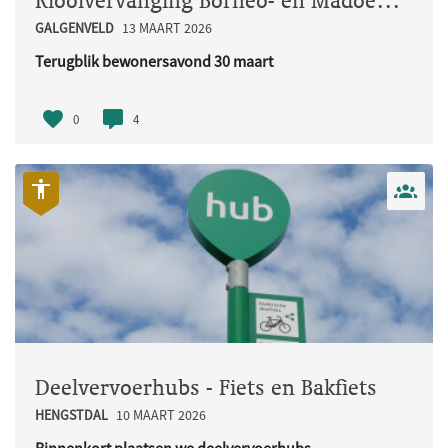
Rioolvervanging Borneo- en Madoerastraat
GALGENVELD
13 MAART 2026
Terugblik bewonersavond 30 maart
Op maandag 30 maart organiseerden w..
0
4
Deelvervoerhubs - Fiets en Bakfiets
HENGSTDAL
10 MAART 2026