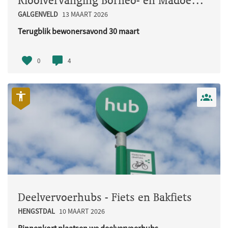
Rioolvervanging Borneo- en Madoerastraat
GALGENVELD
13 MAART 2026
Terugblik bewonersavond 30 maart
Op maandag 30 maart organiseerden w..
0
4
Deelvervoerhubs - Fiets en Bakfiets
HENGSTDAL
10 MAART 2026