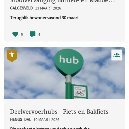
Rioolvervanging Borneo- en Madoerastraat
GALGENVELD
13 MAART 2026
Terugblik bewonersavond 30 maart
Op maandag 30 maart organiseerden w..
0
4
Deelvervoerhubs - Fiets en Bakfiets
HENGSTDAL
10 MAART 2026