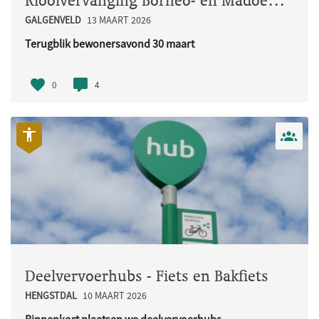
Rioolvervanging Borneo- en Madoerastraat
GALGENVELD
13 MAART 2026
Terugblik bewonersavond 30 maart
Op maandag 30 maart organiseerden w..
0
4
Deelvervoerhubs - Fiets en Bakfiets
HENGSTDAL
10 MAART 2026