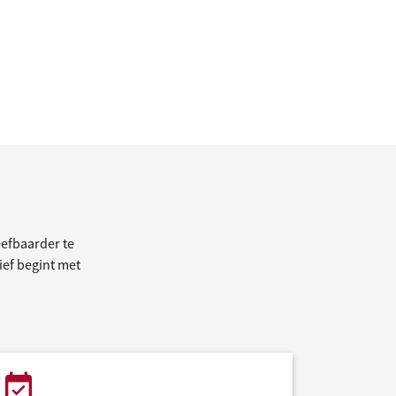
efbaarder te
tief begint met