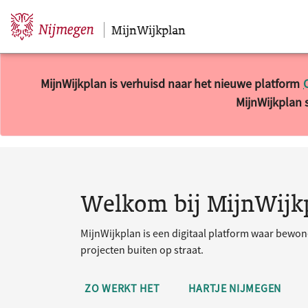
MijnWijkplan
Sla navigatie over
MijnWijkplan is verhuisd naar het nieuwe platform
MijnWijkplan s
10 resultaten gevonden.
Welkom bij MijnWijk
MijnWijkplan is een digitaal platform waar bewo
projecten buiten op straat.
ZO WERKT HET
HARTJE NIJMEGEN