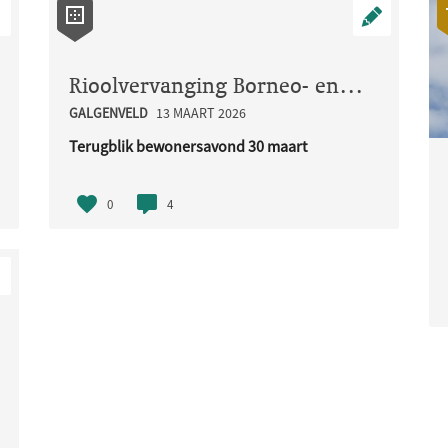
Rioolvervanging Borneo- en Madoerastraat
GALGENVELD
13 MAART 2026
r een jeu de boulesbaan, dit zou een mooie plek ..
Terugblik bewonersavond 30 maart
Op maandag 30 maart organiseerden w..
0
4