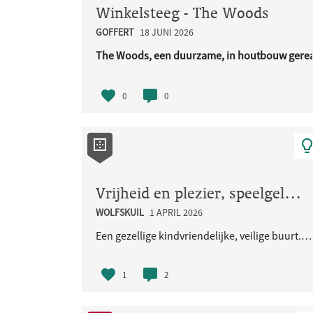
Winkelsteeg - The Woods
GOFFERT
18 JUNI 2026
The Woods, een duurzame, in houtbouw gerea
URL..
0
0
Vrijheid en plezier, speelgelegenheid voor de kinderen en iedereen
WOLFSKUIL
1 APRIL 2026
Een gezellige kindvriendelijke, veilige buurt. Met veel groen en natuurlijke speelaangelegenheden...
1
2