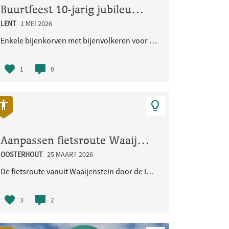
Buurtfeest 10-jarig jubileum Woongemeenschap Eikpunt
LENT
1 MEI 2026
 in de Burchtstraat in N..
Enkele bijenkorven met bijenvolkeren voor de in sept. 2026 jubilerende Ecologische Woongemeenschap..
1
0
Aanpassen fietsroute Waaijenstein - Imbrexstraat - Terralaan inclusief oversteek busbaan
OOSTERHOUT
25 MAART 2026
De fietsroute vanuit Waaijenstein door de Imbrexstraat naar de Terralaan/busbaan is onduidelijk en..
3
2