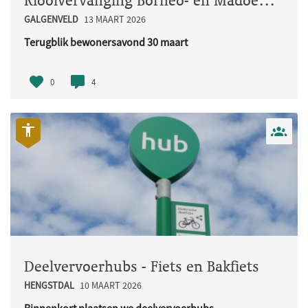
Rioolvervanging Borneo- en Madoerastraat
GALGENVELD
13 MAART 2026
Terugblik bewonersavond 30 maart
Op maandag 30 maart organiseerden w..
0
4
Deelvervoerhubs - Fiets en Bakfiets
HENGSTDAL
10 MAART 2026