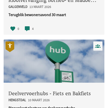
Rioolvervanging Borneo- en Madoerastraat
GALGENVELD
13 MAART 2026
Terugblik bewonersavond 30 maart
Op maandag 30 maart organiseerden w..
0
4
Deelvervoerhubs - Fiets en Bakfiets
HENGSTDAL
10 MAART 2026