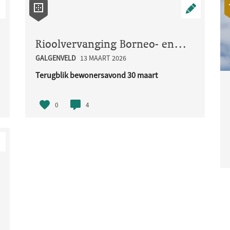
Rioolvervanging Borneo- en Madoerastraat
GALGENVELD
13 MAART 2026
r een jeu de boulesbaan, dit zou een mooie plek ..
Terugblik bewonersavond 30 maart
Op maandag 30 maart organiseerden w..
0
4