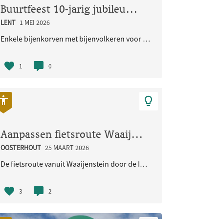
Buurtfeest 10-jarig jubileum Woongemeenschap Eikpunt
LENT
1 MEI 2026
 in de Burchtstraat in N..
Enkele bijenkorven met bijenvolkeren voor de in sept. 2026 jubilerende Ecologische Woongemeenschap..
1
0
Aanpassen fietsroute Waaijenstein - Imbrexstraat - Terralaan inclusief oversteek busbaan
OOSTERHOUT
25 MAART 2026
De fietsroute vanuit Waaijenstein door de Imbrexstraat naar de Terralaan/busbaan is onduidelijk en..
3
2