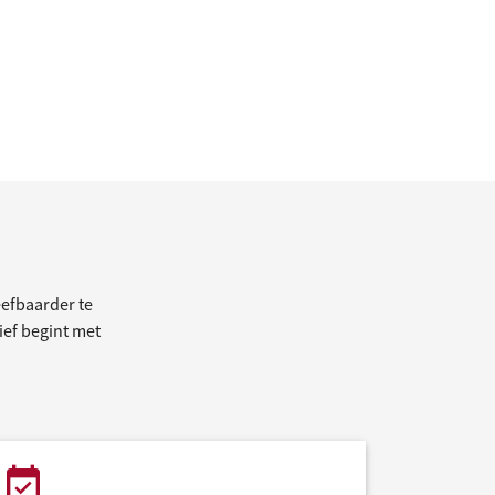
efbaarder te
tief begint met