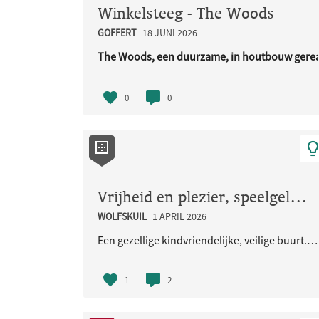
Winkelsteeg - The Woods
GOFFERT
18 JUNI 2026
The Woods, een duurzame, in houtbouw gerea
URL..
0
0
Vrijheid en plezier, speelgelegenheid voor de kinderen en iedereen
WOLFSKUIL
1 APRIL 2026
Een gezellige kindvriendelijke, veilige buurt. Met veel groen en natuurlijke speelaangelegenheden...
1
2