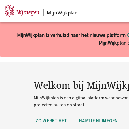
MijnWijkplan
Sla navigatie over
MijnWijkplan is verhuisd naar het nieuwe platform
MijnWijkplan s
10 resultaten gevonden.
Welkom bij MijnWijk
MijnWijkplan is een digitaal platform waar bewo
projecten buiten op straat.
ZO WERKT HET
HARTJE NIJMEGEN